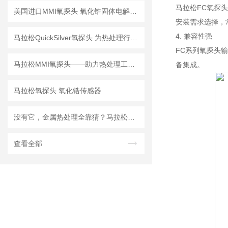
马拉松FC氧探
美国进口MMI氧探头 氧化锆固体电解质氧电池技术
安装需求选择，常
4. 兼容性强
马拉松QuickSilver氧探头 为热处理行业提供碳势检测方案
FC系列氧探头
马拉松MMI氧探头——助力热处理工艺实现准确气氛控制
备集成。
马拉松氧探头 氧化锆传感器
没有它，金属热处理全靠猜？马拉松氧探头核心知识点全解
查看全部