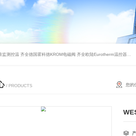
准监测控温
齐全德国霍科德KROM电磁阀
齐全欧陆Eurotherm温控器
齐全
心
您的
/ PRODUCTS
WE