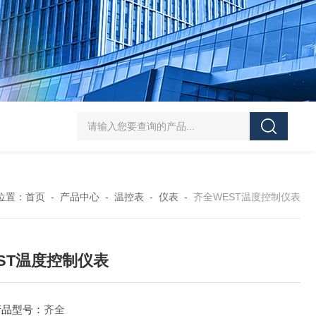
易普森热电偶 高稳定性 环境适应性强
齐全WEST温控器 热处理工业炉
位置：
首页
-
产品中心
-
温控表
-
仪表
-
齐全WEST温度控制仪表
ST温度控制仪表
产品型号：
齐全