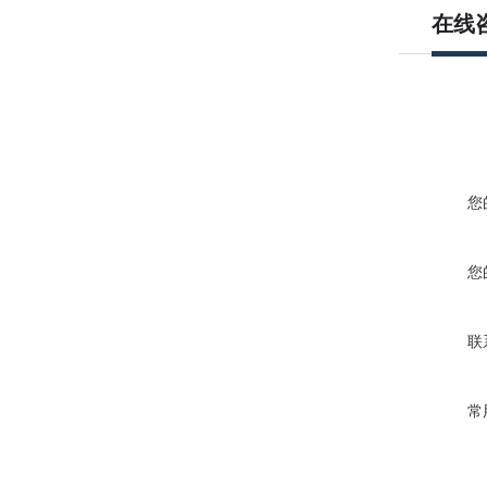
在线
您
您
联
常