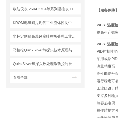
欧陆仪表 2604 2704等系列温控表 PID自整定算法
【服务保障
KROM电磁阀是现代工业流体控制中的基础元件
WEST温度
提高生产效
​非标定制耐高温风扇叶在热处理工业炉循环系统中的技术特点与应用分析
WEST温度
马拉松QuickSilver氧探头技术原理与应用解析
PID控制性
采用成熟PI
QuickSilver氧探头热处理碳势控制技术解析
测量精度高
高性能信号
查看全部
运行稳定可
工业级设计
支持多种输
兼容热电偶
操作维护方
参数设置简