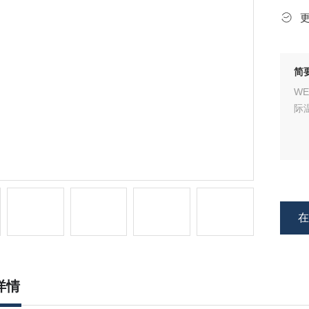
简
W
际
详情