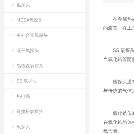
氢探头
在金属热处理
MESA氧探头
的装置，在工
中外合资氧探头
碳王氧探头
SSI氧探头
当氧化锆管两
易普森氧探头
SSI氧探头
该探头通常由
与传统的气体
热电偶
马拉松氧探头
氧化锆传感器
在氧化锆晶体
氧探头
氧含量。