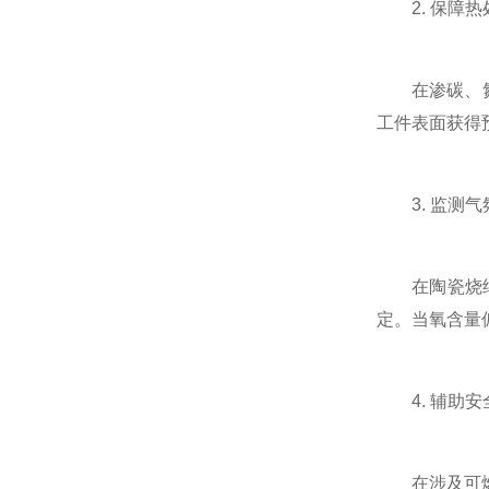
2. 保障热
在渗碳、氮化
工件表面获得
3. 监测气
在陶瓷烧结、
定。当氧含量
4. 辅助安
在涉及可燃气