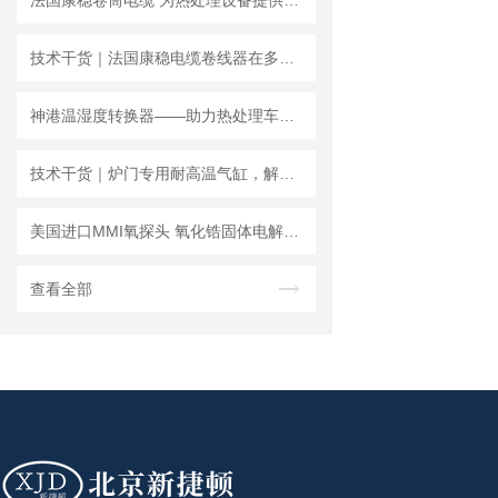
法国康稳卷筒电缆 为热处理设备提供稳定支持
技术干货｜法国康稳电缆卷线器在多用炉、井式炉移动供电系统中的技术解析
神港温湿度转换器——助力热处理车间实现准确环境监测
技术干货｜炉门专用耐高温气缸，解决热处理炉门升降高温难题
美国进口MMI氧探头 氧化锆固体电解质氧电池技术
查看全部