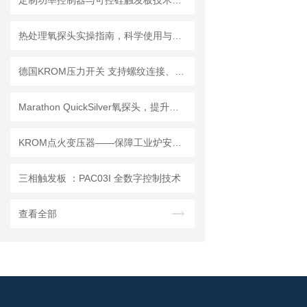
定制功率控制器与可控硅触发板技术解析
热处理氧探头实操指南，科学使用与日常维护
德国KROM压力开关 支持螺纹连接、支架安装等多种安装方式
Marathon QuickSilver氧探头，提升热处理炉碳势控制精度
KROM点火变压器——保障工业炉安全稳定点火的重要部件
三相触发板 ：PAC03I 全数字控制技术
查看全部