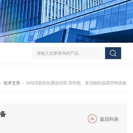
齐全SHIMAX岛通温控仪表
齐全马拉松旗下碳王氧探头
齐全东
-
技术文章
-
MAC5系列岛通温控器 高性能、多功能的温度控制设备
设备
返回列表