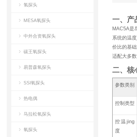
氢探头
一、产
MESA氧探头
MAC5A
中外合资氧探头
系统的温度
价比的基础
碳王氧探头
适配大多数
易普森氧探头
二、核
SSI氧探头
参数类别
热电偶
控制类型
马拉松氧探头
控温jing
氧探头
度