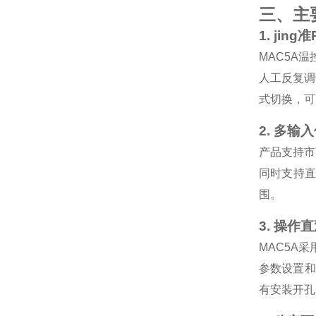
三、主
1. ji
MAC5A
人工反复调
式切换，可
2. 多
产品支持市
同时支持
围。
3. 操作
MAC5A
参数设置和
有安装开孔