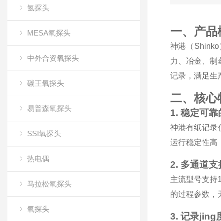
氢探头
一、产品
MESA氧探头
神港（Shi
中外合资氧探头
力、冶金、制
记录，满足生
碳王氧探头
二、核心
易普森氧探头
1. 稳定可
神港有纸记录
SSI氧探头
运行稳定性高
热电偶
2. 多通道
主流型号支持
马拉松氧探头
的过程参数，
氧探头
3. 记录ji