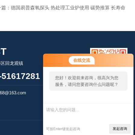
一篇：
德国易普森氧探头 热处理工业炉使用 碳势推算 长寿命
T
您好！欢迎前来咨询，很高兴为您
在线交流
平区回龙观镇
服务，请问您要咨询什么问题呢？
51617281
您好，看您停留很久了，是否找到
了需求产品，您可以直接在线与我
扫码加微信
联系！
68@163.com
管理登陆
发起咨询
可按Enter键发起咨询