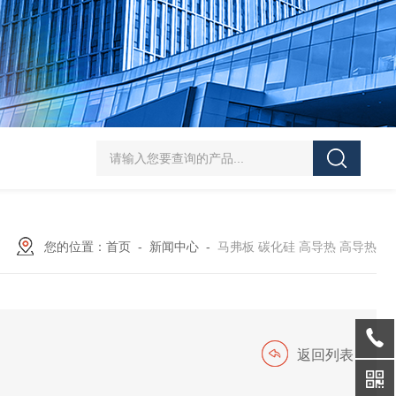
齐全欧陆Eurotherm温控器
齐全易普森热电偶 高稳定性 环境适
您的位置：
首页
-
新闻中心
-
马弗板 碳化硅 高导热 高导热
返回列表