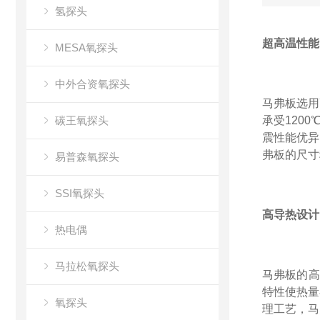
氢探头
超高温性能
MESA氧探头
中外合资氧探头
马弗板选用
碳王氧探头
承受120
震性能优异
弗板的尺寸
易普森氧探头
SSI氧探头
高导热设计
热电偶
马拉松氧探头
马弗板的高
特性使热量
氧探头
理工艺，马