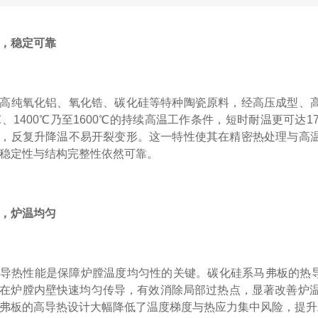
，稳定可靠
高纯氧化铝、氧化锆、碳化硅等特种陶瓷原料，经高压成型、
0℃、1400℃乃至1600℃的持续高温工作条件，短时耐温更可
，反复升降温不易开裂变形。这一特性使其在精密热处理与高
稳定性与结构完整性依然可靠。
，炉温均匀
导热性能是保障炉膛温度均匀性的关键。碳化硅系马弗板的热导率可
在炉膛内壁快速均匀传导，有效消除局部过热点，显著改善炉温
弗板的高导热设计大幅降低了温度梯度与热应力集中风险，提升