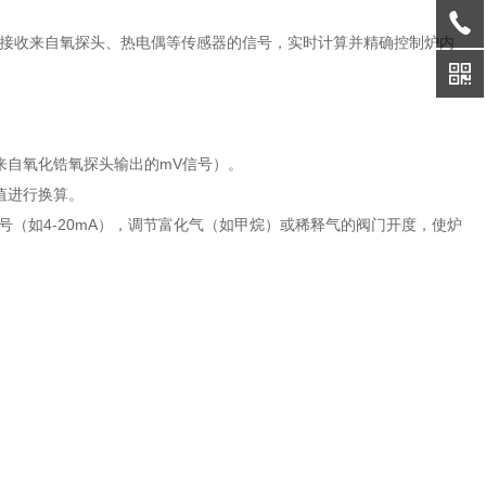
过接收来自氧探头、热电偶等传感器的信号，实时计算并精确控制炉内
来自氧化锆氧探头输出的mV信号）。
度值进行换算。
号（如4-20mA），调节富化气（如甲烷）或稀释气的阀门开度，使炉