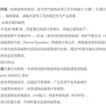
碳控器
（也称碳势控制仪）是可控气氛热处理工艺中的核心“大脑"。它通
C），确保渗碳、碳氮共渗等工艺的稳定性与产品质量。
理：从氧含量到碳势
并不直接“测量"碳，而是通过间接计算得出。其核心逻辑如下：
同时接收两个关键信号——炉温（来自K型或S型热电偶）和炉气氧分压（
据能斯特方程（Nernst Equation）和碳势计算公式，将氧毫伏值和温
计算出的实际碳势与设定的目标碳势进行比较，通过PID算法输出控制信
维持在设定范围内。
品类型与特点
控器
主要分为两类：专用单回路控制器和多功能双通道控制器。
erm) 2408/CC 系列
典的专用型碳控仪，以稳定可靠著称，广泛应用于各类渗碳炉。
专为碳势控制设计，内置成熟的碳势计算模型。
接连接氧化锆氧探头（mV输入）和多种热电偶（K/S/R等）。
排LED显示屏，可同时显示温度和碳势值。