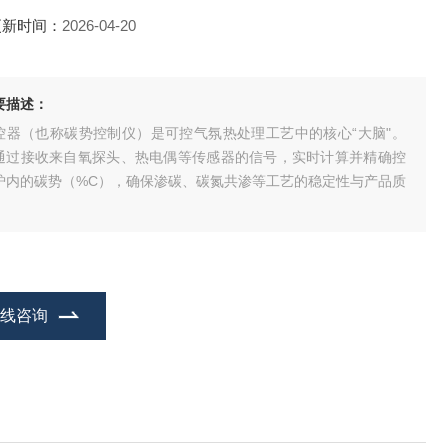
更新时间：
2026-04-20
要描述：
控器（也称碳势控制仪）是可控气氛热处理工艺中的核心“大脑"。
通过接收来自氧探头、热电偶等传感器的信号，实时计算并精确控
炉内的碳势（%C），确保渗碳、碳氮共渗等工艺的稳定性与产品质
。
在线咨询