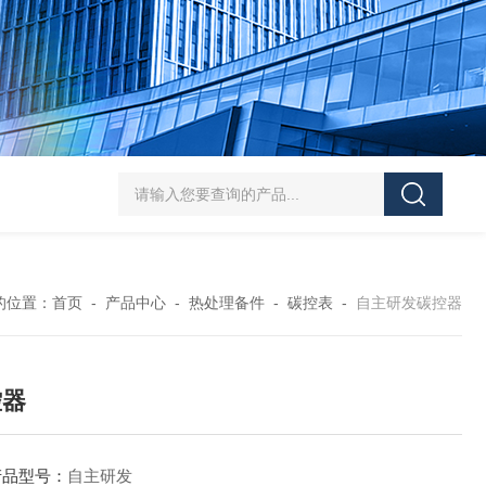
齐全欧陆Eurotherm温控器
齐全易普森热电偶 高稳定性 环境适
的位置：
首页
-
产品中心
-
热处理备件
-
碳控表
-
自主研发碳控器
控器
产品型号：
自主研发