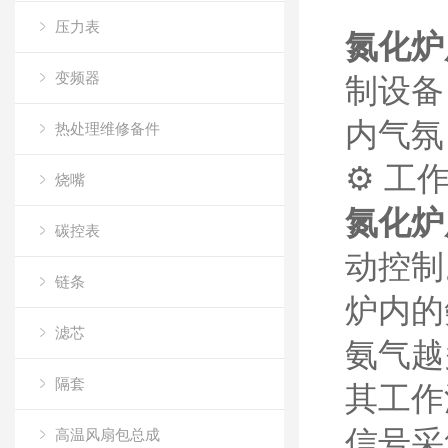
压力表
氮化炉
变频器
制设备
内气氛
热处理维修备件
⚙️ 
烧嘴
氮化炉
碳控表
动控制
链条
炉内的
滤芯
氨气越
隔套
其工作
信号采
高温风扇包总成