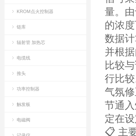
量。由
KROM点火控制器
的浓度
链库
数据计
辐射管 加热芯
并根据
电缆线
比较与
推头
行比较
功率控制器
气氛修
节通入
触发板
定在设
电磁阀
📋 
记录仪