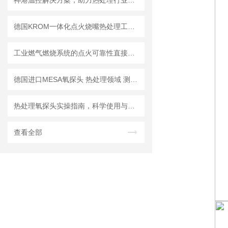
​神港温控解决方案，助力热处理行业准确控温
德国KROM一体化点火烧嘴热处理工况技术解析
工业燃气燃烧系统的点火可靠性直接影响热处理炉的启停效率和安全等级
德国进口MESA氧探头 热处理领域 测量高温气氛中的氧势
热处理氧探头实操指南，科学使用与日常维护
查看全部