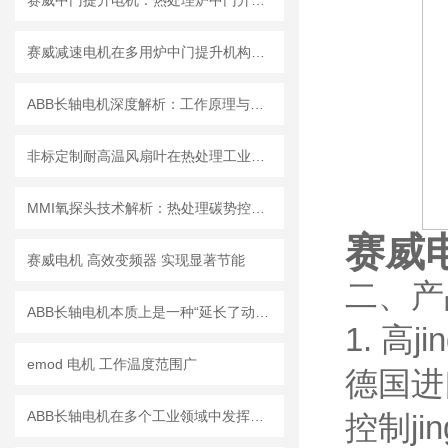
赛威中门提升电机：热处理炉中门升降的安全可靠之选
赛威减速电机在多用炉中门提升机构的应用与选型解析
ABB长轴电机深度解析：工作原理与操作细节全掌握
​非标定制耐高温风扇叶在热处理工业炉循环系统中的技术特点与应用分析
MMI氧探头技术解析：热处理碳势控制的核心传感设备
赛威
赛威电机 高效变频器 实现显著节能
二、产
ABB长轴电机本质上是一种“延长了动力传递距离”的电动机
1. 高
emod 电机 工作温度范围广
德国进
ABB长轴电机在多个工业领域中发挥着至关重要的作用
控制j