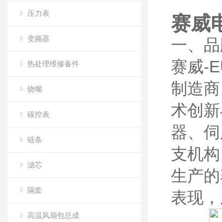
压力表
赛威
变频器
一、品
赛威-
热处理维修备件
制造商
烧嘴
术创新
碳控表
器、伺
链条
支机构
滤芯
生产的
隔套
表现，
高温风扇包总成