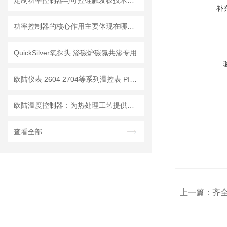
定制功率控制器与可控硅触发板技术解析
补
功率控制器的核心作用主要体现在哪些方面？
QuickSilver氧探头 渗碳炉碳氮共渗专用
欧陆仪表 2604 2704等系列温控表 PID自整定算法
欧陆温度控制器：为热处理工艺提供温度与碳势控制
查看全部
上一篇：
齐全