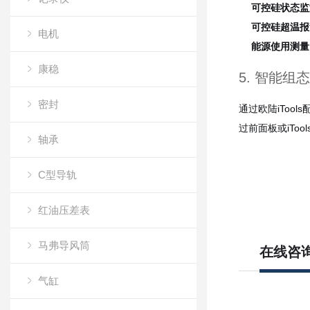
可控硅状态监
可控硅超温报
电机
能源使用测量
康稳
5. 智能组
密封
通过欧陆iToo
过前面板或iToo
轴承
C型导轨
红油压差表
马弗导风筒
在线咨
气缸