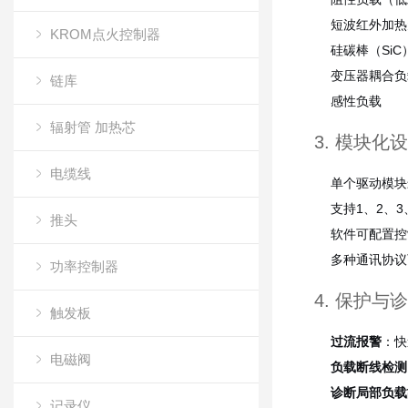
短波红外加热
KROM点火控制器
硅碳棒（SiC
变压器耦合负
链库
感性负载
辐射管 加热芯
3. 模块化
电缆线
单个驱动模块
支持1、2、3
推头
软件可配置控
多种通讯协议可选：R
功率控制器
4. 保护与
触发板
过流报警
：快
电磁阀
负载断线检测
诊断局部负载
记录仪