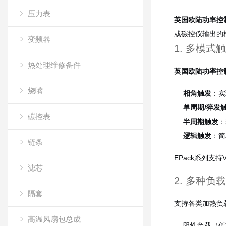
压力表
英国欧陆功率控
或碳控仪输出的
变频器
1. 多模
热处理维修备件
英国欧陆功率控
烧嘴
相角触发
：实
单周期/猝发
碳控表
半周期触发
：
逻辑触发
：简
链条
EPack系列支
滤芯
2. 多种
隔套
支持各类加热负
高温风扇包总成
阻性负载（低