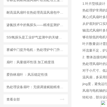
​非标定制耐高温风扇叶在热处理工业炉循环系统中的技术特点与应用分析
1.叶片型线设计
热处理炉常用的
耐高温风扇叶在热处理高温风扇包中的应用技术分析
离心式风扇叶多
从炉底到炉口实
渗氮技术中的氢探头——精准监测炉内气氛
轴流式风扇叶多
够在较低的电机
SSI氧探头是工业炉气监测中的关键装置
叶片数量设计需
赛威中门提升电机：热处理炉中门升降的安全可靠之选
环流量不足，炉
2. 整体连接结
扇叶：风量循环性强 加工精度强
热处理风扇叶的
对于小尺寸、低
爱协林扇叶 ：风压稳定性强
温风扇，多采用
jing度，避免
热处理设备扇叶：无级调速赋能精准热循环
风扇与电机轴的
转松动，部分设
查看全部