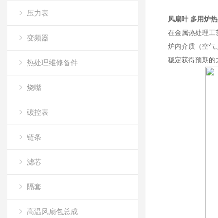
压力表
风扇叶 多用炉
在金属热处理工
变频器
炉内介质（空气
稳定获得预期的
热处理维修备件
烧嘴
碳控表
链条
滤芯
隔套
高温风扇包总成