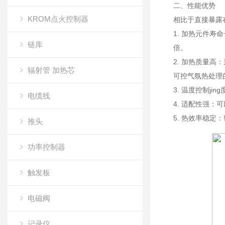
二、性能优势
KROM点火控制器
相比于直接暴露
1. 加热元件
链库
倍。
2. 加热质量
辐射管 加热芯
可控气氛热处理
3. 温度控制j
电缆线
4. 适配性强
5. 热效率稳
推头
功率控制器
触发板
电磁阀
记录仪