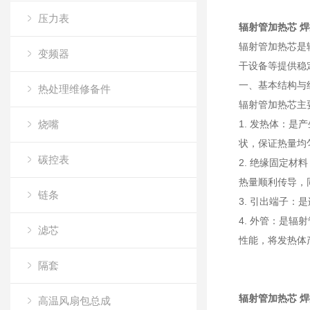
压力表
辐射管加热芯 
辐射管加热芯是
变频器
干设备等提供稳
一、基本结构与
热处理维修备件
辐射管加热芯主
烧嘴
1. 发热体：
状，保证热量均
碳控表
2. 绝缘固定
热量顺利传导，
链条
3. 引出端子
4. 外管：是
滤芯
性能，将发热体
隔套
辐射管加热芯 
高温风扇包总成