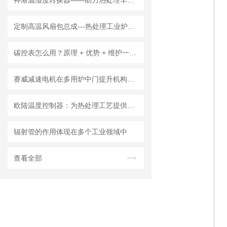
神港温湿度转换器——助力热处理车间实现准确环境监测
定制高温风扇包总成---热处理工业炉的热风循环装置
碳控表怎么用？原理 + 优势 + 维护一次讲清
赛威减速电机在多用炉中门提升机构的应用与选型解析
欧陆温度控制器：为热处理工艺提供温度与碳势控制
辐射管的作用体现在多个工业领域中
查看全部