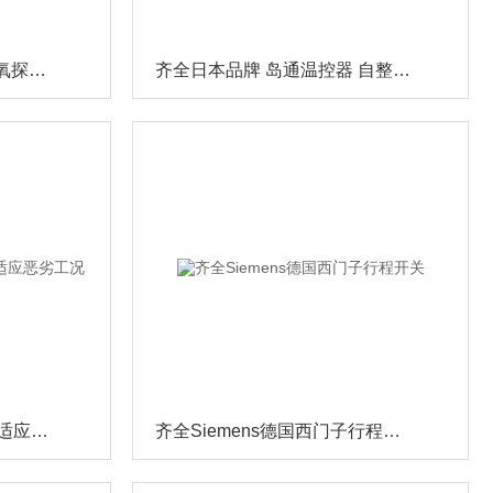
齐全德国MESA品牌 梅莎氧探头 产品备件
齐全日本品牌 岛通温控器 自整定设置
齐全热处理专用热电偶 可适应恶劣工况
齐全Siemens德国西门子行程开关