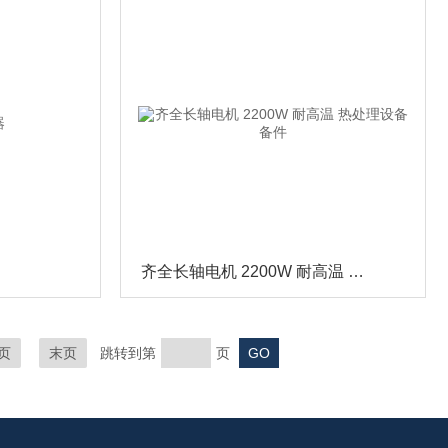
齐全长轴电机 2200W 耐高温 热处理设备备件
页
末页
跳转到第
页