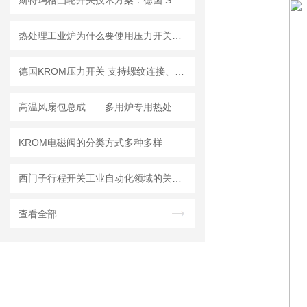
斯特玛格凸轮开关技术方案：德国 STROMAG 齿轮凸轮开关工况配套解决方案
热处理工业炉为什么要使用压力开关？一文了解其作用、常见故障及维护要点
德国KROM压力开关 支持螺纹连接、支架安装等多种安装方式
高温风扇包总成——多用炉专用热处理设备
KROM电磁阀的分类方式多种多样
西门子行程开关工业自动化领域的关键部件
查看全部