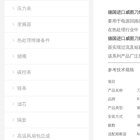
压力表
德国进口威图刀
要用于电源回路
变频器
在热处理行业中
德国进口威图刀
热处理维修备件
器实现过流及短
烧嘴
该系列产品广泛
参考技术规格
碳控表
项目
链条
产品名称
品牌
R
滤芯
产品类型
安装方式
导
隔套
极数
单
适配熔断器
高温风扇包总成