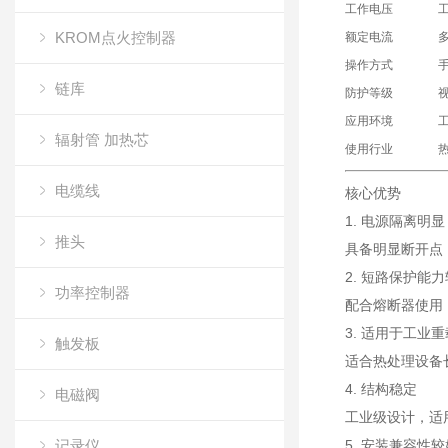
工作电压
KROM点火控制器
额定电流
操作方式
链库
防护等级
应用环境
辐射管 加热芯
使用行业
电缆线
核心优势
1. 电源隔离明显
推头
具备明显断开点
2. 短路保护能
功率控制器
配合熔断器使用
3. 适用于工业
触发板
适合热处理设备
4. 结构稳定
电磁阀
工业级设计，适
记录仪
5. 安装兼容性较