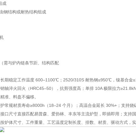
组成
：由钢结构或耐热结构组成
机
链（需与炉内链条节距、结构匹配
长期稳定工作温度 600–1100℃；2520/310S 耐热钢≤950℃，镍基
销轴淬火回火（HRC45–50），抗剪强度高；单排 10A 极限拉力≥21.8kN（
位精准、料盘不偏移。
护常规材质寿命≥8000h（18–24 个月）；高温合金延长 30%+；支持
兼容接口尺寸直接匹配易普森、爱协林、丰东等主流炉型，即插即用；支持
配按炉体尺寸、工件重量、工艺温度定制长度、排数、材质、驱动方式，实现