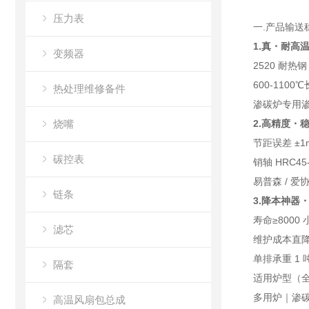
压力表
一.产品输送
1.真・耐高
变频器
2520 耐热
600-110
热处理维修备件
渗碳炉专用渗
烧嘴
2.高精度・
节距误差 ±
碳控表
销轴 HRC4
易普森 / 
链条
3.降本神器
寿命≥8000
滤芯
维护成本直降
单排承重 1 
隔套
适用炉型（
多用炉｜渗
高温风扇包总成