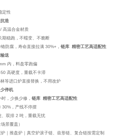
稳定性
温抗造
钢 / 高温合金材质
0℃长期稳跑，不蠕变、不脆断
铬防腐，寿命直接拉满 30%+，
链库 精密工艺高适配性
稳输送
1mm 内，料盘零跑偏
5-50 高硬度，重载不卡滞
爱协林等进口炉直接替换，不用改炉
・少停机
 小时，少换少修，
链库 精密工艺高适配性
 30%，产线不停摆
吨、双排 2 吨，重载无忧
全场景覆盖）
碳炉｜推盘炉｜真空炉滚子链、齿形链、复合链按需定制