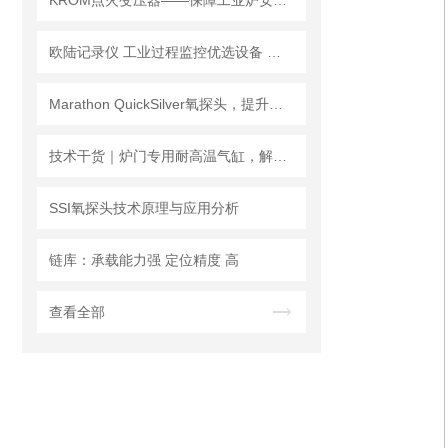
KROM点火变压器——保障工业炉安全稳定点火的重要部件
欧陆记录仪 工业过程监控优选设备 炉温过程曲线记录
Marathon QuickSilver氧探头，提升热处理炉碳势控制精度
技术干货｜炉门专用耐高温气缸，解决热处理炉门升降高温难题
SSI氧探头技术原理与应用分析
链库：承载能力强 定位精度 高
查看全部