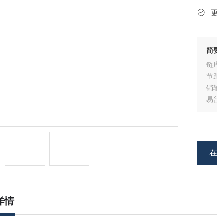
简
节
销轴
易
详情