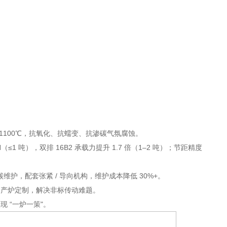
合金≤1100℃，抗氧化、抗蠕变、抗渗碳气氛腐蚀。
≤1 吨），双排 16B2 承载力提升 1.7 倍（1–2 吨）；节距精度
烧碳维护，配套张紧 / 导向机构，维护成本降低 30%+。
国产炉定制，解决非标传动难题。
 “一炉一策"。