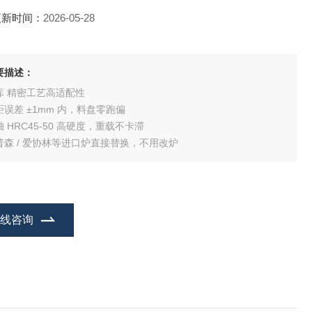
更新时间：
2026-05-28
要描述：
链库 精密工艺高适配性
距误差 ±1mm 内，料盘零跑偏
 HRC45-50 高硬度，重载不卡滞
普森 / 爱协林等进口炉直接替换，不用改炉
在线咨询