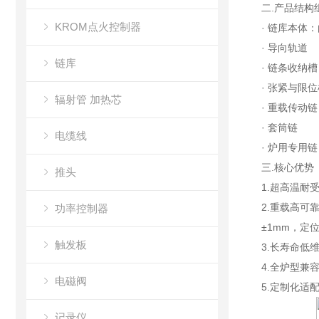
二.产品结构
KROM点火控制器
· 链库本体
· 导向轨道
链库
· 链条收纳槽
· 张紧与限位
辐射管 加热芯
· 重载传动链
· 套筒链
电缆线
· 炉用专用
三.核心优势
推头
1.超高温耐受
2.重载高可靠
功率控制器
±1mm，定
触发板
3.长寿命低维
4.全炉型
电磁阀
5.定制化适
记录仪