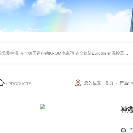
准监测控温
齐全德国霍科德KROM电磁阀
齐全欧陆Eurotherm温控器
齐全
心
您的位置：
首页
-
产品中
/ PRODUCTS
神港