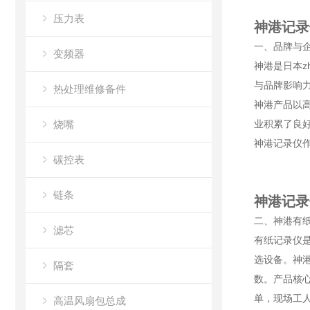
压力表
神港记录
一、品牌与
变频器
神港是日本
与品牌影响
热处理维修备件
神港产品以高
烧嘴
业积累了良
神港记录仪
碳控表
链条
神港记录
二、神港有
滤芯
有纸记录仪
选设备。神
隔套
数。产品核
单，现场工人
高温风扇包总成