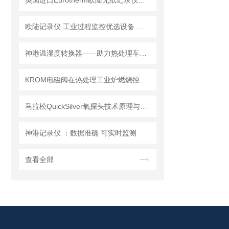
英国进口Eurotherm欧陆无纸记录仪技术方案
欧陆记录仪 工业过程监控优选设备 炉温过程曲线记录
神港温湿度转换器——助力热处理车间实现准确环境监测
KROM电磁阀在热处理工业炉燃烧控制系统中的应用技术方案
马拉松QuickSilver氧探头技术原理与应用解析
神港记录仪 ：数据准确 可实时监测
查看全部