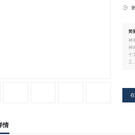
简
神
神
个
工
详情