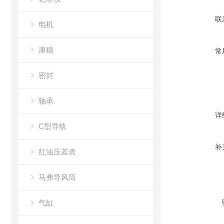
联
电机
康稳
常
密封
轴承
详
C型导轨
补
红油压差表
马弗导风筒
气缸