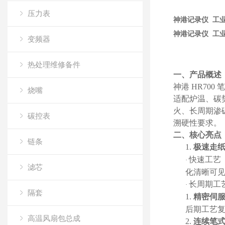
压力表
神港记录仪 工业
神港记录仪 工业
变频器
热处理维修备件
一、产品概述
神港
HR700
烧嘴
适配炉温、碳
火、长周期渗
碳控表
溯硬性要求。
二、核心亮点
链条
1.
极速走
快速工艺
·
滤芯
化清晰可
长周期工
·
隔套
1.
精密伺
后期工艺
高温风扇包总成
2.
连续笔