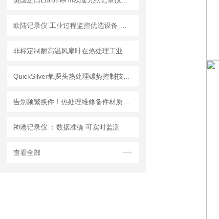
英国进口Eurotherm欧陆无纸记录仪技术方案
欧陆记录仪 工业过程监控优选设备 炉温过程曲线记录
​非标定制耐高温风扇叶在热处理工业炉循环系统中的技术特点与应用分析
QuickSilver氧探头热处理碳势控制技术解析
告别频繁换件！热处理维修备件材质怎么选？一篇讲透不踩雷
神港记录仪 ：数据准确 可实时监测
查看全部