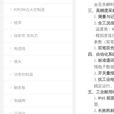
会丢失瞬
KROM点火控制器
三、高精度采
1.
测量与
链库
2.
全工况
温度类：
·
K
辐射管 加热芯
模拟变送
·
参数（双
1.
双笔双
电缆线
四、自动化系
1.
标准通
推头
现电子数
2.
开关量
功率控制器
3.
抗工业
稳定运行
触发板
五、工业耐用
1.
前
IP65
电磁阀
墨。
2.
长效耗
记录仪